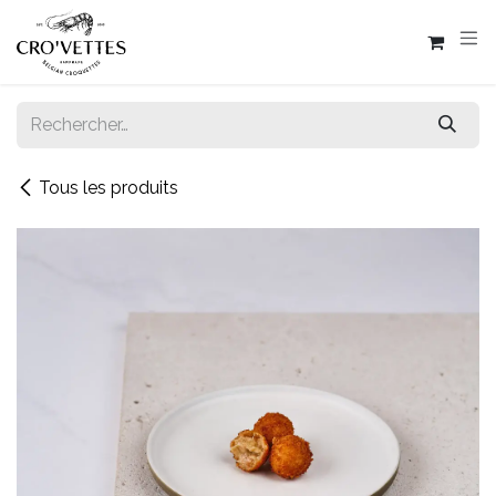
SE RENDRE AU CONTENU
Tous les produits