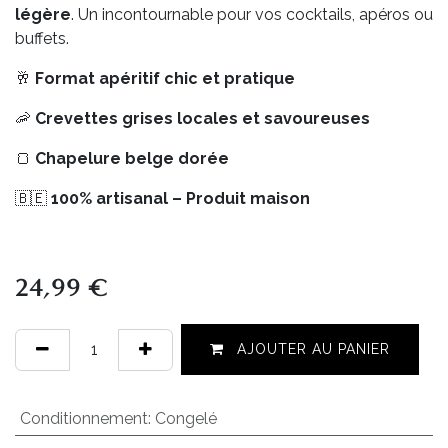
légère
. Un incontournable pour vos cocktails, apéros ou
buffets.
🥂
Format apéritif chic et pratique
🦐
Crevettes grises locales et savoureuses
🍞
Chapelure belge dorée
🇧🇪
100% artisanal – Produit maison
24,99
€
AJOUTER AU PANIER
Conditionnement
:
Congelé